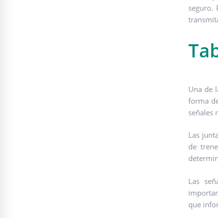
seguro. 
transmit
Tab
Una de l
forma de
señales 
Las junt
de trene
determin
Las señ
importan
que info