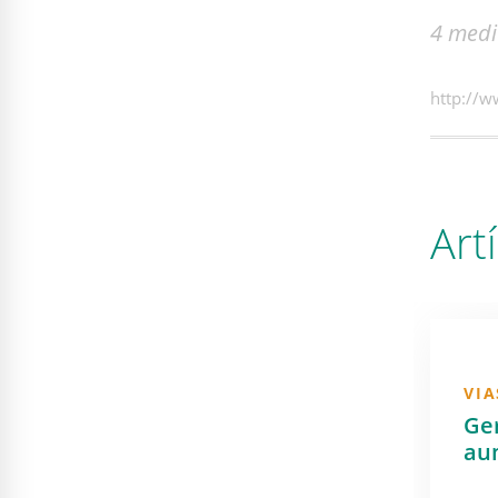
4 medi
http://w
Art
VIA
Ger
au