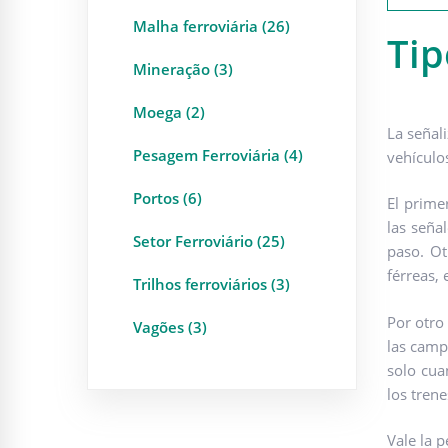
Malha ferroviária (26)
Tip
Mineração (3)
Moega (2)
La señali
Pesagem Ferroviária (4)
vehículo
Portos (6)
El prime
las seña
Setor Ferroviário (25)
paso. Ot
férreas, 
Trilhos ferroviários (3)
Por otro 
Vagões (3)
las camp
solo cua
los tren
Vale la 