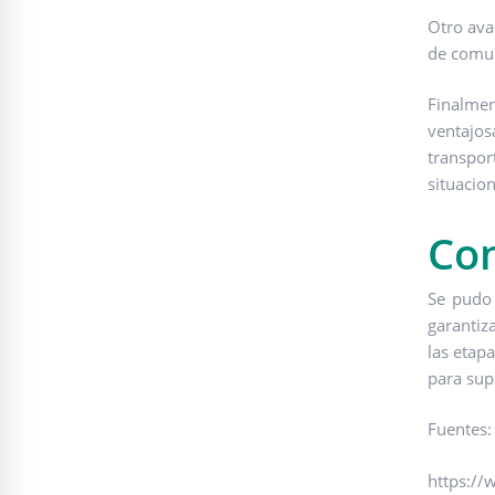
Otro ava
de comun
Finalmen
ventajos
transpor
situacio
Con
Se pudo 
garantiz
las etap
para sup
Fuentes:
https://