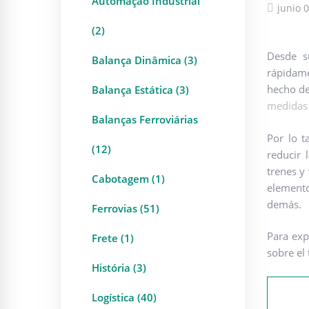
Automação Industrial
junio 
(2)
Desde su
Balança Dinâmica (3)
rápidame
hecho de
Balança Estática (3)
medidas 
Balanças Ferroviárias
Por lo t
(12)
reducir 
trenes y 
Cabotagem (1)
elemento
demás.
Ferrovias (51)
Para exp
Frete (1)
sobre el
História (3)
Logística (40)