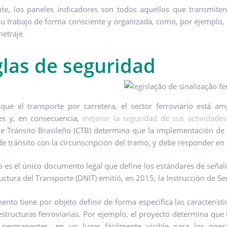
te, los paneles indicadores son todos aquellos que transmite
 su trabajo de forma consciente y organizada, como, por ejemplo, 
metraje.
las de seguridad
 que el transporte por carretera, el sector ferroviario está 
es y, en consecuencia,
mejorar la seguridad de sus actividades
e Tránsito Brasileño (CTB) determina que la implementación de l
de tránsito con la circunscripción del tramo, y debe responder en 
o es el único documento legal que define los estándares de seña
ructura del Transporte (DNIT) emitió, en 2015, la Instrucción de S
ento tiene por objeto definir de forma específica las característ
aestructuras ferroviarias. Por ejemplo, el proyecto determina que
s permanentes, en un lugar fácilmente visible para los ope