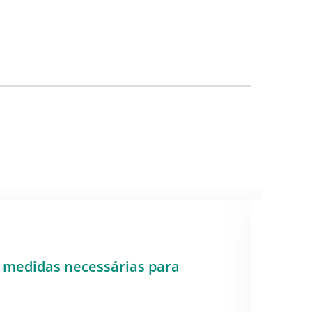
VIAS 
: medidas necessárias para
Mapa 