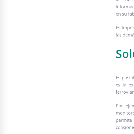
informac
en su fab
Es impor
las demá
Sol
Es posib
es la ex
ferrovia
Por eje
monitore
permite 
colision