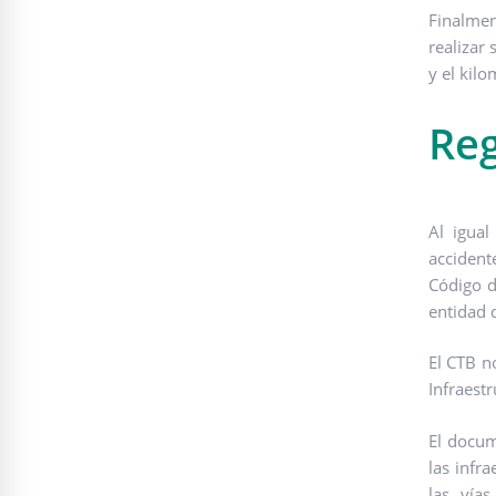
Finalmen
realizar
y el kilo
Reg
Al igual
accident
Código d
entidad 
El CTB n
Infraest
El docum
las infr
las vía