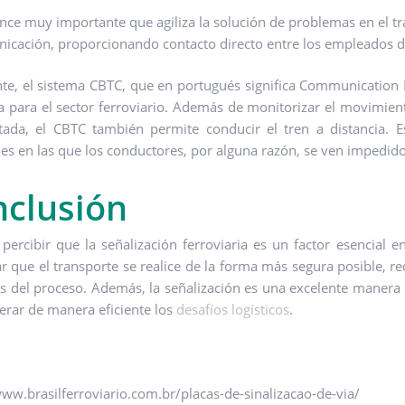
nce muy importante que agiliza la solución de problemas en el tra
icación, proporcionando contacto directo entre los empleados del
te, el sistema CBTC, que en portugués significa Communication
a para el sector ferroviario. Además de monitorizar el movimient
tada, el CBTC también permite conducir el tren a distancia.
nes en las que los conductores, por alguna razón, se ven impedido
clusión
percibir que la señalización ferroviaria es un factor esencial en
ar que el transporte se realice de la forma más segura posible, r
as del proceso. Además, la señalización es una excelente manera de
erar de manera eficiente los
desafíos logísticos
.
www.brasilferroviario.com.br/placas-de-sinalizacao-de-via/