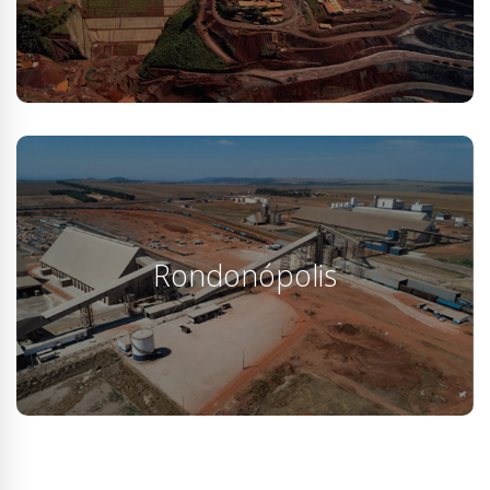
SEPA MAS
Rondonópolis
La propuesta innovadora de la compañía de utilizar la
red ferroviaria como una línea de producción continua
Rondonópolis
solo es posible con el uso del 4 BFD ...
SEPA MAS