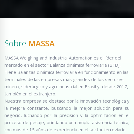
Sobre
MASSA
MASSA Weighing and Industrial Automation es el líder del
mercado en el sector Balanza dinámica ferroviaria (BFD).
Tiene Balanzas dinámica ferroviaria en funcionamiento en las
terminales de las empresas más grandes de los sectores
minero, siderúrgico y agroindustrial en Brasil y, desde 2017,
también en el extranjero.
Nuestra empresa se destaca por la innovación tecnológica y
la mejora constante, buscando la mejor solución para su
negocio, luchando por la precisión y la optimización en el
proceso de pesaje, brindando una amplia asistencia técnica,
con más de 15 años de experiencia en el sector ferroviario.