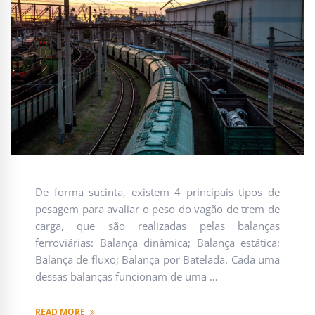
De forma sucinta, existem 4 principais tipos de
pesagem para avaliar o peso do vagão de trem de
carga, que são realizadas pelas balanças
ferroviárias: Balança dinâmica; Balança estática;
Balança de fluxo; Balança por Batelada. Cada uma
dessas balanças funcionam de uma …
READ MORE