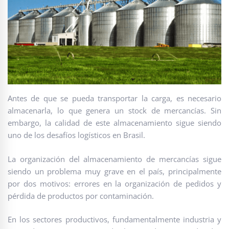
Antes de que se pueda transportar la carga, es necesario
almacenarla, lo que genera un stock de mercancías. Sin
embargo, la calidad de este almacenamiento sigue siendo
uno de los desafíos logísticos en Brasil.
La organización del almacenamiento de mercancías sigue
siendo un problema muy grave en el país, principalmente
por dos motivos: errores en la organización de pedidos y
pérdida de productos por contaminación.
En los sectores productivos, fundamentalmente industria y