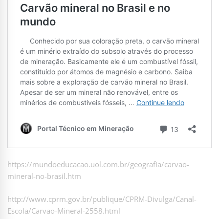
https://mundoeducacao.uol.com.br/geografia/carvao-
mineral-no-brasil.htm
http://www.cprm.gov.br/publique/CPRM-Divulga/Canal-
Escola/Carvao-Mineral-2558.html