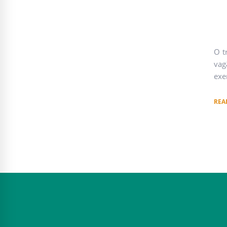
O t
vag
exe
REA