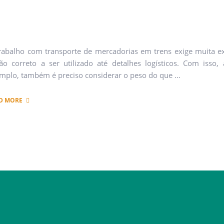
rabalho com transporte de mercadorias em trens exige muita ex
ão correto a ser utilizado até detalhes logísticos. Com isso
mplo, também é preciso considerar o peso do que …
D MORE