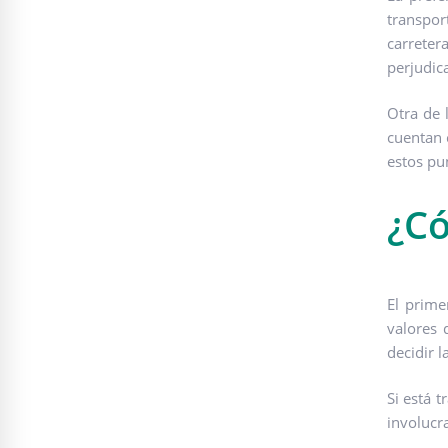
transpo
carreter
perjudic
Otra de 
cuentan 
estos pu
¿Có
El prime
valores 
decidir l
Si está 
involucr