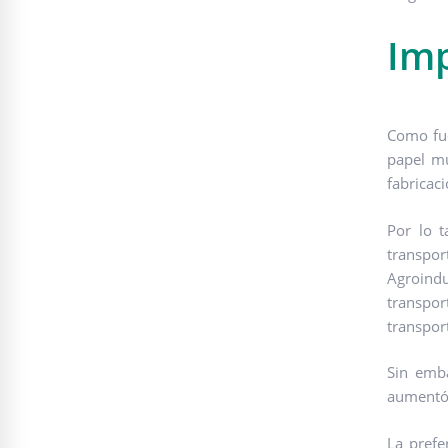
Imp
Como fue
papel mu
fabricac
Por lo 
transpo
Agroindu
transpor
transpor
Sin emba
aumentó.
La prefe