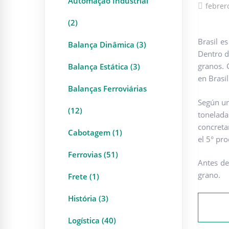
Automação Industrial
febrer
(2)
Brasil e
Balança Dinâmica (3)
Dentro d
granos. 
Balança Estática (3)
en Brasi
Balanças Ferroviárias
Según un
(12)
tonelad
concreta
Cabotagem (1)
el 5° pr
Ferrovias (51)
Antes de
grano.
Frete (1)
História (3)
Logística (40)