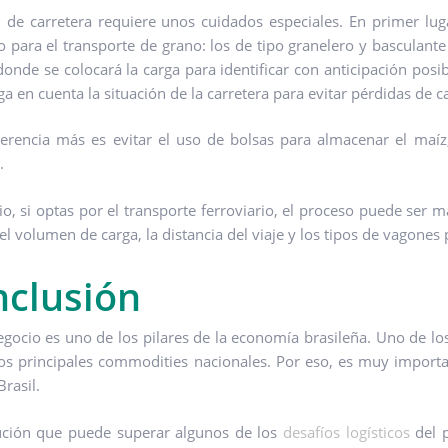
 de carretera requiere unos cuidados especiales. En primer lu
 para el transporte de grano: los de tipo granelero y basculant
 donde se colocará la carga para identificar con anticipación pos
ga en cuenta la situación de la carretera para evitar pérdidas de c
erencia más es evitar el uso de bolsas para almacenar el maíz
.
o, si optas por el transporte ferroviario, el proceso puede ser 
el volumen de carga, la distancia del viaje y los tipos de vagones
clusión
egocio es uno de los pilares de la economía brasileña. Uno de los
os principales commodities nacionales. Por eso, es muy importa
rasil.
ución que puede superar algunos de los
desafíos logísticos
del p