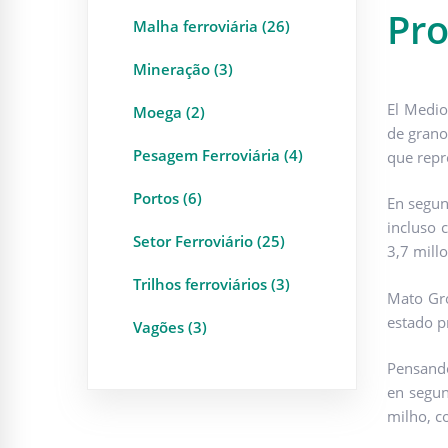
Pro
Malha ferroviária (26)
Mineração (3)
El Medio
Moega (2)
de grano
Pesagem Ferroviária (4)
que repr
Portos (6)
En segun
incluso 
Setor Ferroviário (25)
3,7 mill
Trilhos ferroviários (3)
Mato Gro
estado p
Vagões (3)
Pensando
en segun
milho, c