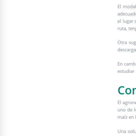
El modal
adecuado
el lugar
ruta, ten
Otra sug
descarga
En cambi
estudiar 
Con
El agron
uno de l
maíz en B
Una sol