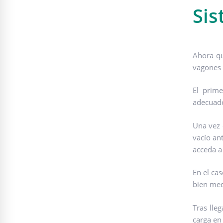
Sis
Ahora qu
vagones d
El prime
adecuad
Una vez 
vacío an
acceda 
En el ca
bien med
Tras lle
carga en 