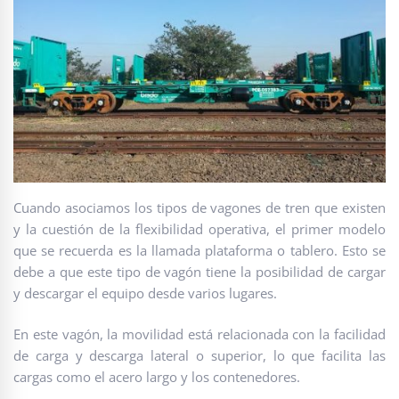
Cuando asociamos los tipos de vagones de tren que existen
y la cuestión de la flexibilidad operativa, el primer modelo
que se recuerda es la llamada plataforma o tablero. Esto se
debe a que este tipo de vagón tiene la posibilidad de cargar
y descargar el equipo desde varios lugares.
En este vagón, la movilidad está relacionada con la facilidad
de carga y descarga lateral o superior, lo que facilita las
cargas como el acero largo y los contenedores.