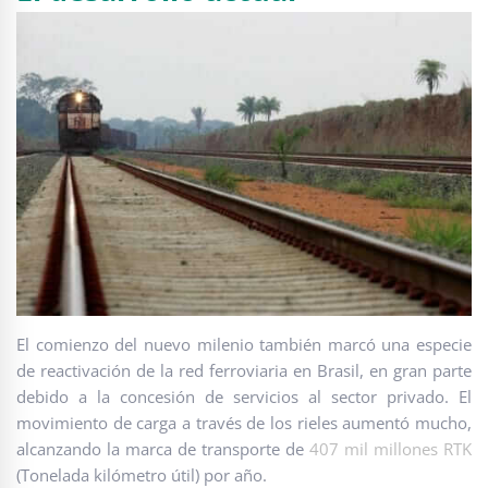
El comienzo del nuevo milenio también marcó una especie
de reactivación de la red ferroviaria en Brasil, en gran parte
debido a la concesión de servicios al sector privado. El
movimiento de carga a través de los rieles aumentó mucho,
alcanzando la marca de transporte de
407 mil millones RTK
(Tonelada kilómetro útil) por año.