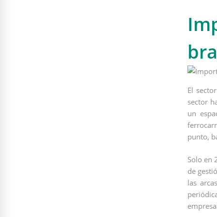
Imp
bra
El secto
sector h
un espac
ferrocar
punto, b
Solo en 
de gestió
las arca
periódic
empresa 