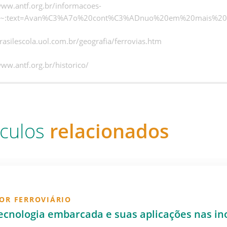
www.antf.org.br/informacoes-
#:~:text=Avan%C3%A7o%20cont%C3%ADnuo%20em%20mais%20
brasilescola.uol.com.br/geografia/ferrovias.htm
www.antf.org.br/historico/
ículos
relacionados
OR FERROVIÁRIO
ecnologia embarcada e suas aplicações nas in