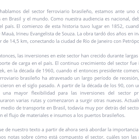
ablamos del sector ferroviario brasileño, estamos ante uno 
 en Brasil y el mundo. Como nuestra audiencia es nacional, deb
el país. El comienzo de esta historia tuvo lugar en 1852, cuand
 Mauá, Irineu Evangelista de Souza. La obra tardó dos años en in
r de 14,5 km, conectando la ciudad de Río de Janeiro con Petrópo
tonces, las inversiones en este sector han crecido durante larga
porte de carga en el país. El continuo crecimiento del sector fue
ek, en la década de 1960, cuando el entonces presidente comenzó a
erroviario brasileño ha atravesado un largo período de recesió
icieron en el siglo pasado. A partir de la década de los 90, con 
 una mayor flexibilidad para las inversiones del sector pri
turaron varias rutas y comenzaron a surgir otras nuevas. Actual
l medio de transporte en Brasil, todavía muy por detrás del secto
n el flujo de materiales e insumos a los puertos brasileños.
e de nuestro texto a partir de ahora será abordar la importancia d
s notas sobre cómo está compuesto el sector, cuáles son las p