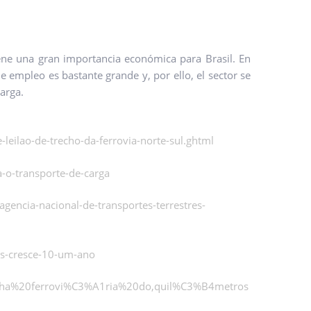
iene una gran importancia económica para Brasil. En
e empleo es bastante grande y, por ello, el sector se
arga.
eilao-de-trecho-da-ferrovia-norte-sul.ghtml
-o-transporte-de-carga
gencia-nacional-de-transportes-terrestres-
as-cresce-10-um-ano
malha%20ferrovi%C3%A1ria%20do,quil%C3%B4metros