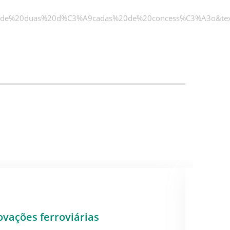
de%20duas%20d%C3%A9cadas%20de%20concess%C3%A3o&text
VIAS 
ovações ferroviárias
Geren
aumen