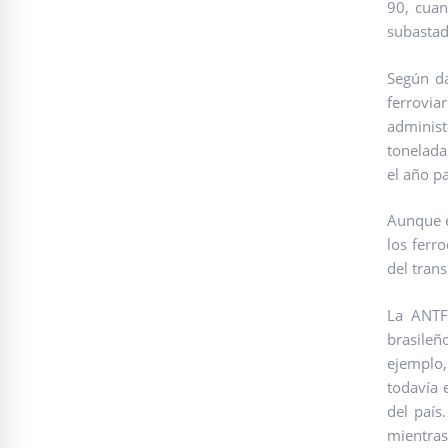
90, cuan
subastad
Según da
ferrovia
administ
tonelada
el año p
Aunque e
los ferr
del tran
La ANTF,
brasileñ
ejemplo,
todavía 
del país
mientras