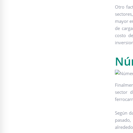
Otro fac
sectores
mayor en
de carga
costo de
inversio
Nú
Finalmen
sector 
ferrocarr
Según da
pasado, 
alrededo