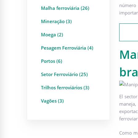
número d
Malha ferroviária (26)
importan
Mineração (3)
Moega (2)
Pesagem Ferroviária (4)
Man
Portos (6)
bra
Setor Ferroviário (25)
Trilhos ferroviários (3)
El secto
Vagões (3)
maneja,
exportac
ferrovia
Como men