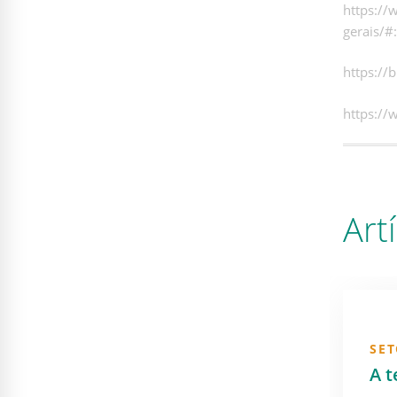
https://
gerais/
https://
https://
Art
SET
A t