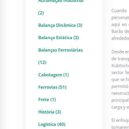
Automação Industrial
Cuando h
(2)
personas
aquí en 
Balança Dinâmica (3)
Barão de
Balança Estática (3)
alrededo
Balanças Ferroviárias
Desde en
de trans
(12)
Kubitsch
sector f
Cabotagem (1)
que se h
permitió
Ferrovias (51)
reestruc
Frete (1)
principa
carga y e
História (3)
El enfoqu
Logística (40)
tomaremo