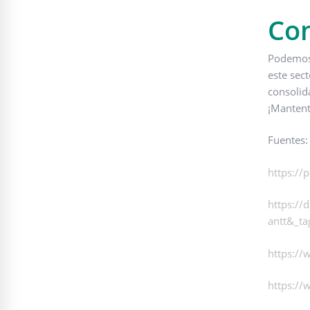
Con
Podemos 
este sec
consolid
¡Mantent
Fuentes
https://
https://
antt&_ta
https://
https:/