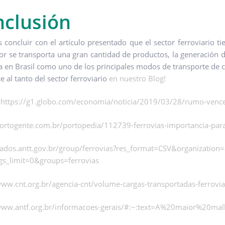
clusión
concluir con el artículo presentado que el sector ferroviario t
tor se transporta una gran cantidad de productos, la generación d
a en Brasil como uno de los principales modos de transporte de c
e al tanto del sector ferroviario
en nuestro Blog!
:
https://g1.globo.com/economia/noticia/2019/03/28/rumo-vence-l
portogente.com.br/portopedia/112739-ferrovias-importancia-para
dados.antt.gov.br/group/ferrovias?res_format=CSV&organization=a
gs_limit=0&groups=ferrovias
www.cnt.org.br/agencia-cnt/volume-cargas-transportadas-ferrovi
/www.antf.org.br/informacoes-gerais/#:~:text=A%20maior%20