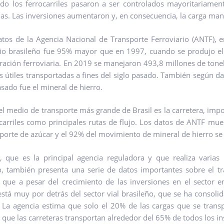
do los ferrocarriles pasaron a ser controlados mayoritariament
as. Las inversiones aumentaron y, en consecuencia, la carga man
tos de la Agencia Nacional de Transporte Ferroviario (ANTF), 
rio brasileño fue 95% mayor que en 1997, cuando se produjo el p
ración ferroviaria. En 2019 se manejaron 493,8 millones de tonel
s útiles transportadas a fines del siglo pasado. También según da
asado fue el mineral de hierro.
l medio de transporte más grande de Brasil es la carretera, imp
ocarriles como principales rutas de flujo. Los datos de ANTF mu
sporte de azúcar y el 92% del movimiento de mineral de hierro se r
 que es la principal agencia reguladora y que realiza varias i
o, también presenta una serie de datos importantes sobre el tr
 que a pesar del crecimiento de las inversiones en el sector en
está muy por detrás del sector vial brasileño, que se ha consoli
. La agencia estima que solo el 20% de las cargas que se trans
 que las carreteras transportan alrededor del 65% de todos los in