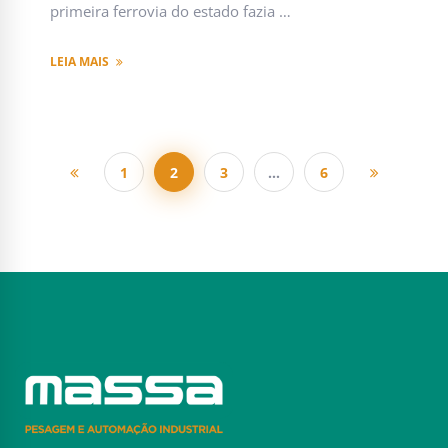
primeira ferrovia do estado fazia …
LEIA MAIS
1
2
3
…
6