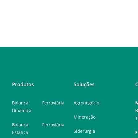
Produtos
Soluções
C
Balança Ferroviária
Agronegócio
M
Dinâmica
B
Mineração
T
Balança Ferroviária
Siderurgia
Estática
F