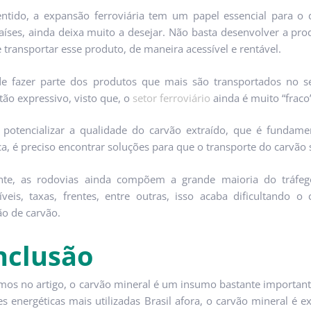
ntido, a expansão ferroviária tem um papel essencial para o
aíses, ainda deixa muito a desejar. Não basta desenvolver a pro
 transportar esse produto, de maneira acessível e rentável.
e fazer parte dos produtos que mais são transportados no se
tão expressivo, visto que, o
setor ferroviário
ainda é muito “fraco
potencializar a qualidade do carvão extraído, que é fundame
ca, é preciso encontrar soluções para que o transporte do carvão 
nte, as rodovias ainda compõem a grande maioria do tráfego
veis, taxas, frentes, entre outras, isso acaba dificultando o
o de carvão.
nclusão
os no artigo, o carvão mineral é um insumo bastante important
es energéticas mais utilizadas Brasil afora, o carvão mineral é e