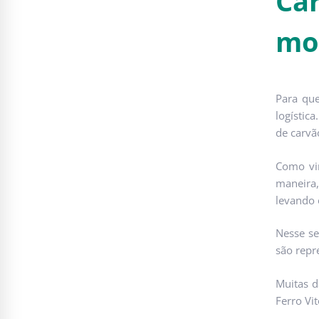
Car
mov
Para que
logístic
de carvã
Como vim
maneira,
levando 
Nesse se
são repr
Muitas d
Ferro Vi