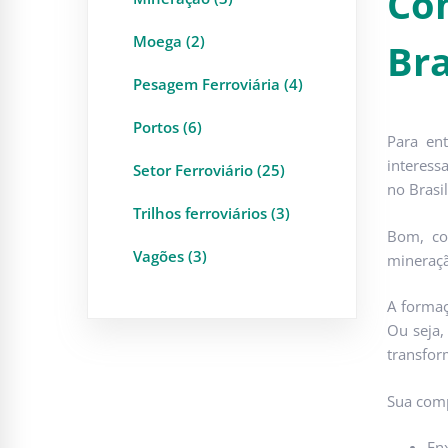
Co
Moega (2)
Bra
Pesagem Ferroviária (4)
Portos (6)
Para ent
interess
Setor Ferroviário (25)
no Brasil
Trilhos ferroviários (3)
Bom, co
Vagões (3)
mineraçã
A formaç
Ou seja,
transfor
Sua comp
En