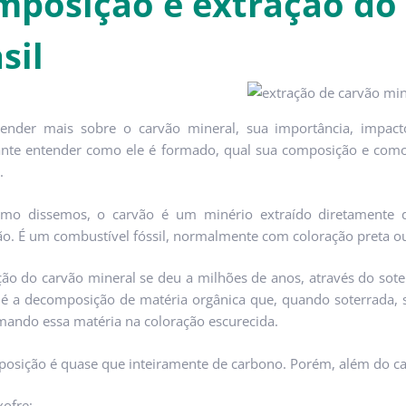
mposição e extração do 
sil
ender mais sobre o carvão mineral, sua importância, impacto
ante entender como ele é formado, qual sua composição e como
.
mo dissemos, o carvão é um minério extraído diretamente d
o. É um combustível fóssil, normalmente com coloração preta 
ão do carvão mineral se deu a milhões de anos, através do sote
 é a decomposição de matéria orgânica que, quando soterrada, s
mando essa matéria na coloração escurecida.
osição é quase que inteiramente de carbono. Porém, além do c
xofre;