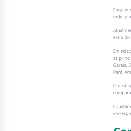
Enquant
todo, a 
Atualmen
extraído
Em relaç
as princ
Gerais, 
Pará, Am
O destaq
comparad
É justam
correspo