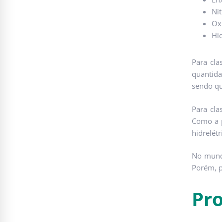
Nit
Ox
Hi
Para cla
quantida
sendo qu
Para cla
Como a p
hidrelétr
No mundo
Porém, p
Pro