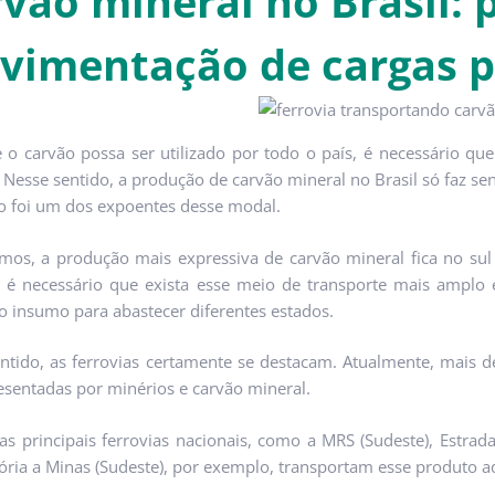
vão mineral no Brasil: p
imentação de cargas pe
 o carvão possa ser utilizado por todo o país, é necessário q
a. Nesse sentido, a produção de carvão mineral no Brasil só faz se
o foi um dos expoentes desse modal.
os, a produção mais expressiva de carvão mineral fica no sul d
 é necessário que exista esse meio de transporte mais amplo e 
o insumo para abastecer diferentes estados.
ntido, as ferrovias certamente se destacam. Atualmente, mais d
esentadas por minérios e carvão mineral.
as principais ferrovias nacionais, como a MRS (Sudeste), Estrad
tória a Minas (Sudeste), por exemplo, transportam esse produto a