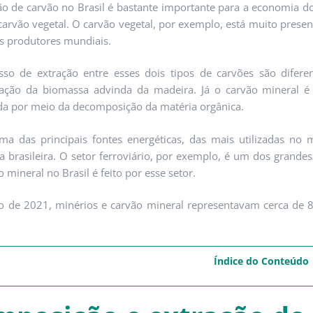
ão de carvão no Brasil é bastante importante para a economia do
carvão vegetal. O carvão vegetal, por exemplo, está muito presen
is produtores mundiais.
so de extração entre esses dois tipos de carvões são difere
zação da biomassa advinda da madeira. Já o carvão mineral é
da por meio da decomposição da matéria orgânica.
a das principais fontes energéticas, das mais utilizadas no
 brasileira. O setor ferroviário, por exemplo, é um dos grandes
 mineral no Brasil é feito por esse setor.
o de 2021, minérios e carvão mineral representavam cerca de 8
Índice do Conteúdo