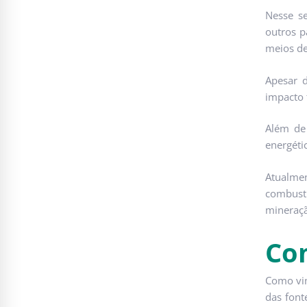
Nesse se
outros p
meios de
Apesar d
impacto 
Além de 
energéti
Atualme
combustí
mineraçã
Co
Como vim
das font