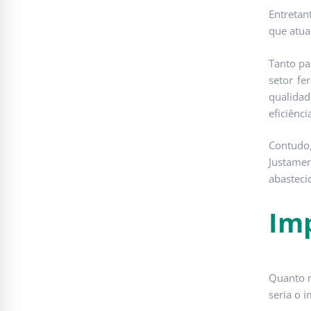
Entretan
que atua
Tanto pa
setor fe
qualidad
eficiênci
Contudo
Justame
abasteci
Imp
Quanto m
seria o i