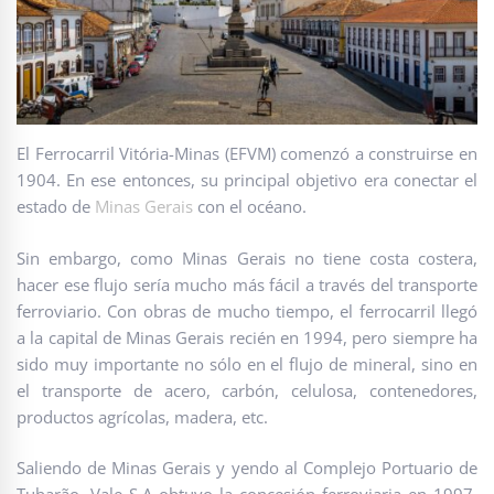
El Ferrocarril Vitória-Minas (EFVM) comenzó a construirse en
1904. En ese entonces, su principal objetivo era conectar el
estado de
Minas Gerais
con el océano.
Sin embargo, como Minas Gerais no tiene costa costera,
hacer ese flujo sería mucho más fácil a través del transporte
ferroviario. Con obras de mucho tiempo, el ferrocarril llegó
a la capital de Minas Gerais recién en 1994, pero siempre ha
sido muy importante no sólo en el flujo de mineral, sino en
el transporte de acero, carbón, celulosa, contenedores,
productos agrícolas, madera, etc.
Saliendo de Minas Gerais y yendo al Complejo Portuario de